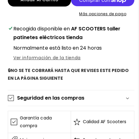
eléctrico
eléctrico
Dualtron
Dualtron
Más opciones de pago
Victor
Victor
homologado
homologado
Recogida disponible en
AF SCOOTERS taller
60V
60V
24Ah
24Ah
patinetes eléctricos tienda
–
–
Normalmente está listo en 24 horas
¡El
¡El
titán
titán
Ver información de la tienda
de
de
los
los
🔒NO SE TE COBRARÁ HASTA QUE REVISES ESTE PEDIDO
patinetes
patinetes
EN LA PÁGINA SIGUIENTE
eléctricos
eléctricos
que
que
lo
lo
Seguridad en las compras
aguanta
aguanta
todo!
todo!
La información de las tarjetas se mantiene
segura y sin riesgos
Garantía cada
Calidad AF Scooters
AF SCOOTERS
sigue el Estándar de Seguridad de
compra
Datos para la Industria de Tarjeta de Pago