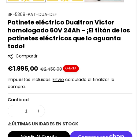
S
BP-5368-PAT-DUA-DEF
Patinete eléctrico Dualtron Victor
K
homologado 60V 24Ah – ¡El titán de los
U
:
patinetes eléctricos que lo aguanta
todo!
Compartir
Precio
€1.995,00
Precio
€2.450,00
OFERTA
en
regular
Impuestos incluidos.
Envío
calculado al finalizar la
oferta
compra.
Cantidad
Disminuir
Aumentar
cantidad
cantidad
⚠️ÚLTIMAS UNIDADES EN STOCK
para
para
Patinete
Patinete
Añadir Al Carrito