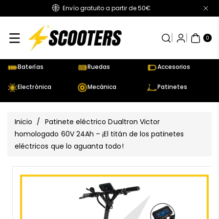
Envío gratuito a partir de 50€
Directamente
Al Contenido
0
AR
TÍC
0
UL
OS
Baterías
Ruedas
Accesorios
Electrónica
Mecánica
Patinetes
Inicio
/
Patinete eléctrico Dualtron Victor
homologado 60V 24Ah – ¡El titán de los patinetes
eléctricos que lo aguanta todo!
Ir
Directamente
Ver
A La
todos
Información
los
Del Producto
detalles