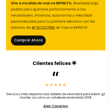
litio a medida de marca INFINITA
, diseñadas bajo
✅
Doble motor de 1000W nominales
para una
pedido para ajustarse perfectamente a tus
aceleración rápida y un rendimiento excepcional
necesidades. ¡Potencia, autonomía y velocidad
✅
Autonomía de hasta 100 km en modo eco
personalizadas para tu patinete eléctrico con las
gracias a su batería de
60V 24Ah
baterías de
AF SCOOTERS
de marca INFINITA!
✅
Sistema de suspensión ajustable en 9
posiciones
para una comodidad inigualable
Comprar Ahora
✅
Neumáticos de 10 pulgadas con cámara de aire
para máxima estabilidad
✅
Sistema de frenado hidráulico Zoom en ambas
ruedas
para una frenada rápida y segura
Clientes felices 🌟
✅
Nuevo sistema de plegado Dualtron con doble
abrazadera
para mayor seguridad y resistencia
✅
Patinete eléctrico homologado por la DGT
, legal
para circular sin problemas
Este
patinete eléctrico potente
está diseñado para
,
Servicio y trato espectacular, bateria de velocidad para kukirin g2
master, va como un cohete,recomendado 100%
quienes buscan una
experiencia de conducción
premium
, con un rendimiento de
alto nivel
y la
Alex Canarion