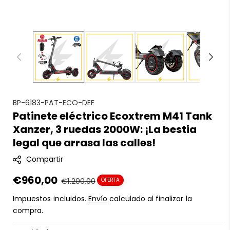
S
BP-6183-PAT-ECO-DEF
Patinete eléctrico Ecoxtrem M41 Tank
K
Xanzer, 3 ruedas 2000W: ¡La bestia
U
:
legal que arrasa las calles!
Compartir
Precio
€960,00
Precio
€1.200,00
OFERTA
en
regular
Impuestos incluidos.
Envío
calculado al finalizar la
oferta
compra.