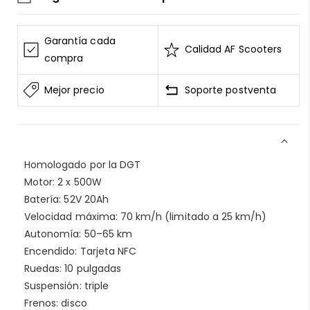
La información de las tarjetas se mantiene
segura y sin riesgos
Garantía cada
Calidad AF Scooters
AF SCOOTERS
sigue el Estándar de Seguridad de
compra
Datos para la Industria de Tarjeta de Pago
Mejor precio
Soporte postventa
Todos los datos están cifrados
AF SCOOTERS
bajo ninguna circunstancia
venderá la información de tu tarjeta
Consulta nuestros
terminos del servicio
Homologado por la DGT
Entrega garantizada
Motor: 2 x 500W
Devolución si el artículo está dañado
Batería: 52V 20Ah
Reembolso por 15 días sin actualizaciones
Velocidad máxima: 70 km/h (limitado a 25 km/h)
Reembolso por 30 días sin entrega
Autonomía: 50–65 km
Consulta nuestra
política de envío
Encendido: Tarjeta NFC
Ruedas: 10 pulgadas
Privacidad segura
Suspensión: triple
Frenos: disco
En
AF SCOOTERS
, tu tienda de patinetes eléctricos,