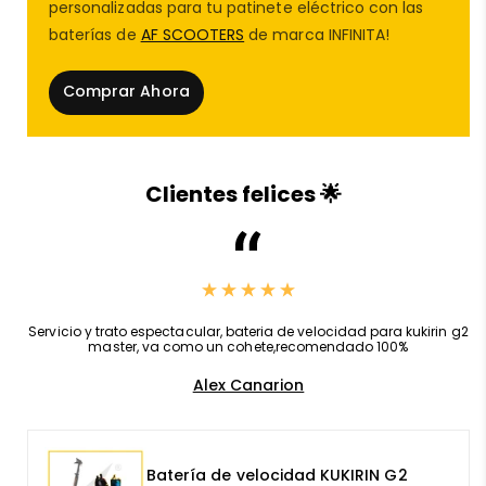
personalizadas para tu patinete eléctrico con las
energía para garantizar un uso eficiente de la
baterías de
AF SCOOTERS
de marca INFINITA!
baterías para patinete eléctrico
.
Comprar Ahora
🔋 Batería de litio 52v 20Ah
Gran capacidad que proporciona hasta 60
km de
Clientes felices 🌟
autonomía
.
Carga eficiente y segura, compatible con
baterías
externas para patinete eléctrico
para mayor
alcance.
,
Servicio y trato espectacular, bateria de velocidad para kukirin g2
master, va como un cohete,recomendado 100%
Perfecta para usuarios que necesitan
Alex Canarion
desplazamientos largos sin preocuparse por
quedarse sin energía.
Batería de velocidad KUKIRIN G2
⚡ Velocidad y seguridad