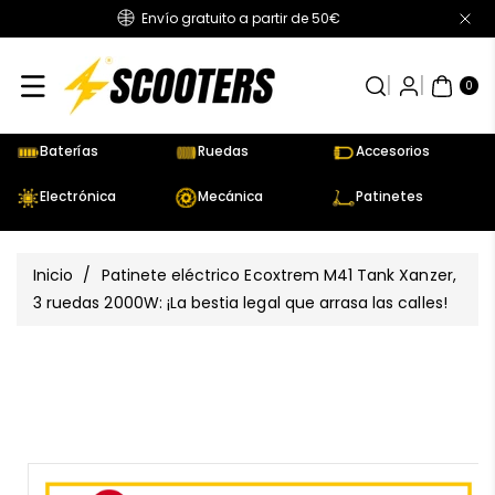
Envío gratuito a partir de 50€
Directamente
Al Contenido
0
AR
TÍC
0
UL
OS
Baterías
Ruedas
Accesorios
Electrónica
Mecánica
Patinetes
Inicio
/
Patinete eléctrico Ecoxtrem M41 Tank Xanzer,
3 ruedas 2000W: ¡La bestia legal que arrasa las calles!
Ir
Directamente
Ver
A La
todos
Información
los
Del Producto
detalles