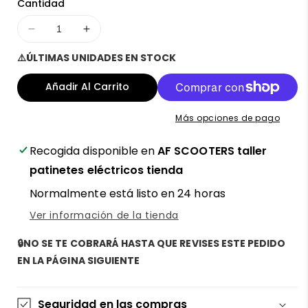
Cantidad
Disminuir
Aumentar
cantidad
cantidad
⚠️ÚLTIMAS UNIDADES EN STOCK
para
para
Patinete
Patinete
Añadir Al Carrito
eléctrico
eléctrico
Ecoxtrem
Ecoxtrem
Más opciones de pago
M41
M41
Tank
Tank
Recogida disponible en
AF SCOOTERS taller
Xanzer,
Xanzer,
3
3
patinetes eléctricos tienda
ruedas
ruedas
Normalmente está listo en 24 horas
2000W:
2000W:
¡La
¡La
Ver información de la tienda
bestia
bestia
legal
legal
🔒NO SE TE COBRARÁ HASTA QUE REVISES ESTE PEDIDO
que
que
EN LA PÁGINA SIGUIENTE
arrasa
arrasa
las
las
calles!
calles!
Seguridad en las compras