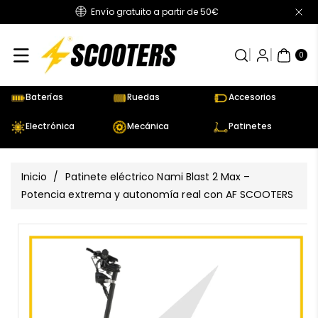
Envío gratuito a partir de 50€
Directamente
Al Contenido
0
AR
TÍC
0
UL
OS
Baterías
Ruedas
Accesorios
Electrónica
Mecánica
Patinetes
Inicio
/
Patinete eléctrico Nami Blast 2 Max –
Potencia extrema y autonomía real con AF SCOOTERS
Ir
Directamente
Ver
A La
todos
Información
los
Del Producto
detalles