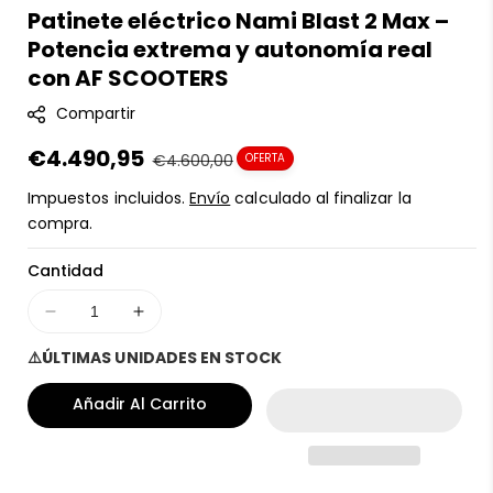
Patinete eléctrico Nami Blast 2 Max –
K
Potencia extrema y autonomía real
U
:
con AF SCOOTERS
Compartir
Precio
€4.490,95
Precio
€4.600,00
OFERTA
en
regular
Impuestos incluidos.
Envío
calculado al finalizar la
oferta
compra.
Cantidad
Disminuir
Aumentar
cantidad
cantidad
⚠️ÚLTIMAS UNIDADES EN STOCK
para
para
Patinete
Patinete
Añadir Al Carrito
eléctrico
eléctrico
Nami
Nami
Blast
Blast
2
2