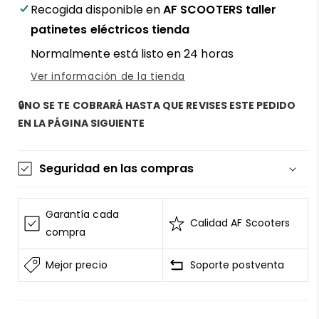
Max
Max
Recogida disponible en
AF SCOOTERS taller
–
–
patinetes eléctricos tienda
Potencia
Potencia
Normalmente está listo en 24 horas
extrema
extrema
y
y
Ver información de la tienda
autonomía
autonomía
real
real
🔒NO SE TE COBRARÁ HASTA QUE REVISES ESTE PEDIDO
con
con
EN LA PÁGINA SIGUIENTE
AF
AF
SCOOTERS
SCOOTERS
Seguridad en las compras
La información de las tarjetas se mantiene
segura y sin riesgos
Garantía cada
Calidad AF Scooters
AF SCOOTERS
sigue el Estándar de Seguridad de
compra
Datos para la Industria de Tarjeta de Pago
Mejor precio
Soporte postventa
Todos los datos están cifrados
AF SCOOTERS
bajo ninguna circunstancia
venderá la información de tu tarjeta