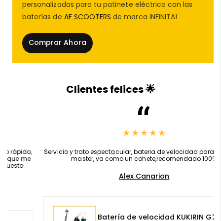
personalizadas para tu patinete eléctrico con las
externas para patinete eléctrico
para ampliar tu
baterías de
AF SCOOTERS
de marca INFINITA!
rango. Si buscas fiabilidad en trayectos largos, el
Nami
Blast 2 Max
es tu mejor opción.
Comprar Ahora
🛞
Ruedas
tubeless de 11” y suspensión doble para
terrenos exigentes
Los
neumáticos
tubeless de 11 pulgadas
ofrecen
Clientes felices 🌟
mayor absorción de impactos, estabilidad y
durabilidad, ideales para trayectos urbanos y rurales.
Equipado con
suspensión delantera y trasera
de
alto nivel, este modelo garantiza confort y seguridad.
En
AF SCOOTERS
, encontrarás todos los
recambios
,
Servicio y trato espectacular, bateria de velocidad para kukirin g2
patinete eléctrico
, desde
ruedas patinete
hasta
master, va como un cohete,recomendado 100%
piezas de repuesto patinete eléctrico
y
Alex Canarion
accesorios patinete eléctrico
de calidad.
🛠️
Sistema de frenado hidráulico doble y máxima
seguridad
Batería de velocidad KUKIRIN G2