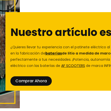
privacidad
para más detalle
eléctrico
potente
, resist
superior en trayectos urban
Protección de las compra
El
SmartGyro ROCKWAY 
Compra con confianza en
un
motor Brushless de 8
Nuestro artículo es
te protegeremos. Conóce
garantiza una aceleración f
su
batería
de litio de 15
convirtiéndolo en un model
¿Quieres llevar tu experiencia con el patinete eléctrico al
recorrer largas distancias s
en la fabricación de
baterías
de litio a medida de marc
perfectamente a tus necesidades. ¡Potencia, autonomía y
Su diseño elegante y robus
eléctrico con las baterías de
AF SCOOTERS
de marca INFIN
una estructura firme y aca
ROCKWAY PRO
, disponible
cumpliendo con todas las n
Comprar Ahora
totalmente legal y segura e