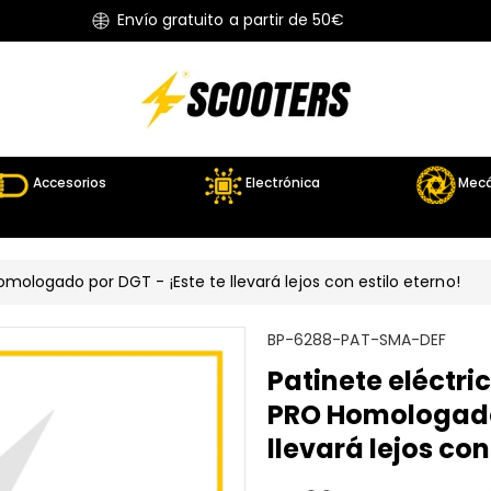
Envío gratuito a partir de 50€
Accesorios
Electrónica
Mecá
ologado por DGT - ¡Este te llevará lejos con estilo eterno!
S
BP-6288-PAT-SMA-DEF
K
Patinete eléctr
U
PRO Homologado 
:
llevará lejos con