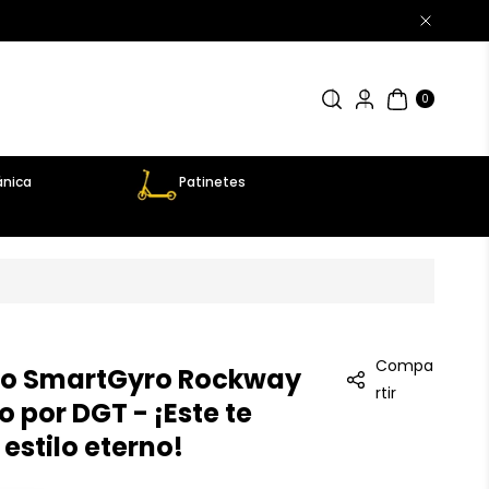
0
AR
TÍC
0
UL
OS
nica
Patinetes
Compa
ico SmartGyro Rockway
rtir
por DGT - ¡Este te
 estilo eterno!