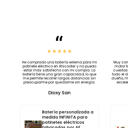
Precios increíbles, se ajustan a tus
He compr
necesidades y la atención que brindan es
patinete
lo mejor, me siento muy satisfecho con esta
estar m
tienda, si fuera posible os daría 100 estrellas,
batería 
Jeff una excelente persona😎👌…
me permi
preocup
Cesar Alberto Ángulo Balcazar
Patinete eléctrico
Ecoxtrem M41 Tank
Ultimate 1000W
homologado Modelo