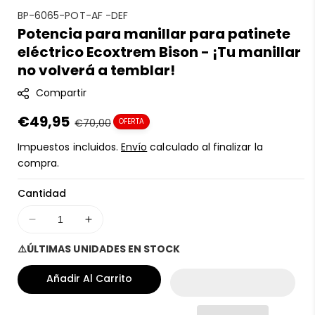
S
BP-6065-POT-AF -DEF
Potencia para manillar para patinete
K
eléctrico Ecoxtrem Bison - ¡Tu manillar
U
:
no volverá a temblar!
Compartir
Precio
€49,95
Precio
€70,00
OFERTA
en
regular
Impuestos incluidos.
Envío
calculado al finalizar la
oferta
compra.
Cantidad
Disminuir
Aumentar
cantidad
cantidad
⚠️ÚLTIMAS UNIDADES EN STOCK
para
para
Potencia
Potencia
Añadir Al Carrito
para
para
manillar
manillar
para
para