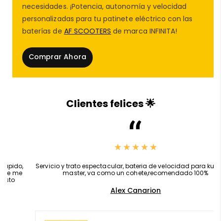
necesidades. ¡Potencia, autonomía y velocidad
conducción más segura, evitando holguras o
personalizadas para tu patinete eléctrico con las
movimientos indeseados en el manillar.
baterías de
AF SCOOTERS
de marca INFINITA!
💡
Cuándo cambiar la potencia del manillar
Es recomendable sustituir esta
pieza de repuesto
Comprar Ahora
patinete eléctrico
si notas:
Juego o inestabilidad en el manillar.
Clientes felices 🌟
Ruidos extraños al girar o frenar.
Desgaste o deformación visible en la zona de
sujeción.
,
Servicio y trato espectacular, bateria de velocidad para kukirin g2
master, va como un cohete,recomendado 100%
Reemplazarla a tiempo evitará daños adicionales en el
Alex Canarion
mástil o el sistema de dirección y mejorará tu
experiencia de conducción.