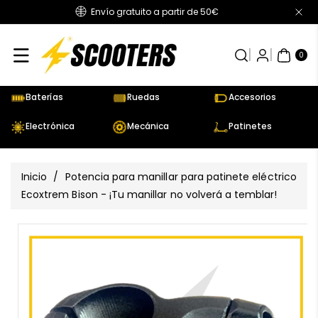
Envío gratuito a partir de 50€
Directamente
Al Contenido
0
AR
TÍC
0
UL
OS
Baterías
Ruedas
Accesorios
Electrónica
Mecánica
Patinetes
Inicio
/
Potencia para manillar para patinete eléctrico
Ecoxtrem Bison - ¡Tu manillar no volverá a temblar!
Ir
Directamente
Ver
A La
todos
Información
los
Del Producto
detalles