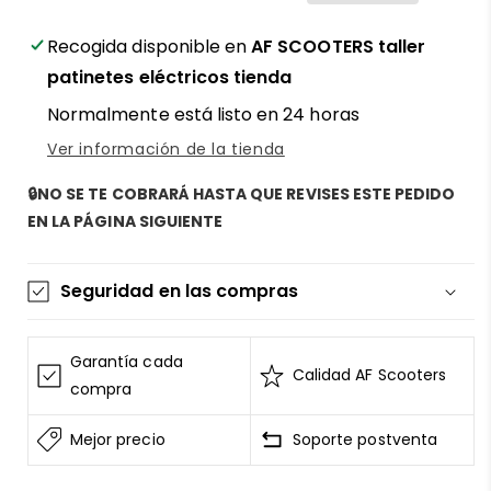
patinete
patinete
eléctrico
eléctrico
Recogida disponible en
AF SCOOTERS taller
Ecoxtrem
Ecoxtrem
patinetes eléctricos tienda
Bison
Bison
Normalmente está listo en 24 horas
-
-
¡Tu
¡Tu
Ver información de la tienda
manillar
manillar
no
no
🔒NO SE TE COBRARÁ HASTA QUE REVISES ESTE PEDIDO
volverá
volverá
EN LA PÁGINA SIGUIENTE
a
a
temblar!
temblar!
Seguridad en las compras
La información de las tarjetas se mantiene
segura y sin riesgos
Garantía cada
Calidad AF Scooters
AF SCOOTERS
sigue el Estándar de Seguridad de
compra
Datos para la Industria de Tarjeta de Pago
Mejor precio
Soporte postventa
Todos los datos están cifrados
AF SCOOTERS
bajo ninguna circunstancia