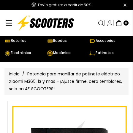
Envío gratuito a partir de 50€
Directamente
Al Contenido
0
AR
TÍC
0
UL
OS
Baterías
Ruedas
Accesorios
Electrónica
Mecánica
Patinetes
Inicio
/
Potencia para manillar de patinete eléctrico
Xiaomi M365, 1S y más – ¡Ajuste firme, cero temblores,
solo en AF SCOOTERS!
Ir
Directamente
Ver
A La
todos
Información
los
Del Producto
detalles