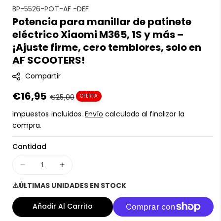
S
BP-5526-POT-AF -DEF
Potencia para manillar de patinete
K
eléctrico Xiaomi M365, 1S y más –
U
:
¡Ajuste firme, cero temblores, solo en
AF SCOOTERS!
Compartir
Precio
€16,95
Precio
€25,00
OFERTA
en
regular
Impuestos incluidos.
Envío
calculado al finalizar la
oferta
compra.
Cantidad
Disminuir
Aumentar
cantidad
cantidad
⚠️ÚLTIMAS UNIDADES EN STOCK
para
para
Potencia
Potencia
Añadir Al Carrito
para
para
manillar
manillar