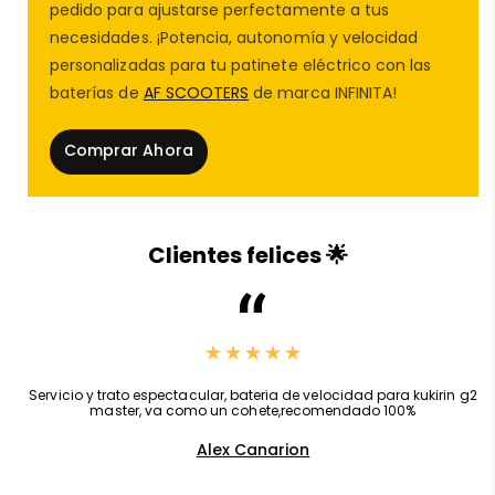
pedido para ajustarse perfectamente a tus
eléctrico
y
accesorios de patinete eléctrico
.
necesidades. ¡Potencia, autonomía y velocidad
personalizadas para tu patinete eléctrico con las
baterías de
AF SCOOTERS
de marca INFINITA!
Comprar Ahora
Características principales:
✅ Compatible con
Xiaomi M365, Xiaomi 1S,
Clientes felices 🌟
Xiaomi 1S,
Xiaomi Essential,
Xiaomi Mi 3,
Xiaomi Pro,
Xiaomi Pro 2
✅ Material resistente, ideal para uso intensivo
,
Servicio y trato espectacular, bateria de velocidad para kukirin g2
master, va como un cohete,recomendado 100%
✅ Ajuste preciso y seguro para máxima estabilidad
Alex Canarion
✅ Fácil instalación, incluso para usuarios no