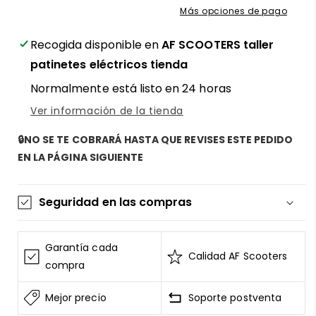
Más opciones de pago
de
de
patinete
patinete
Recogida disponible en
AF SCOOTERS taller
eléctrico
eléctrico
Xiaomi
Xiaomi
patinetes eléctricos tienda
M365,
M365,
Normalmente está listo en 24 horas
1S
1S
y
y
Ver información de la tienda
más
más
–
–
🔒NO SE TE COBRARÁ HASTA QUE REVISES ESTE PEDIDO
¡Ajuste
¡Ajuste
EN LA PÁGINA SIGUIENTE
firme,
firme,
cero
cero
temblores,
temblores,
Seguridad en las compras
solo
solo
en
en
La información de las tarjetas se mantiene
AF
AF
segura y sin riesgos
Garantía cada
SCOOTERS!
SCOOTERS!
Calidad AF Scooters
AF SCOOTERS
sigue el Estándar de Seguridad de
compra
Datos para la Industria de Tarjeta de Pago
Mejor precio
Soporte postventa
Todos los datos están cifrados