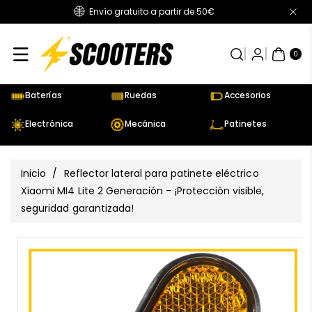
Envío gratuito a partir de 50€
Directamente
Al Contenido
0
AR
TÍC
0
UL
OS
Baterías
Ruedas
Accesorios
Electrónica
Mecánica
Patinetes
Inicio
/
Reflector lateral para patinete eléctrico
Xiaomi MI4 Lite 2 Generación - ¡Protección visible,
seguridad garantizada!
Ir
Directamente
Ver
A La
todos
Información
los
Del Producto
detalles