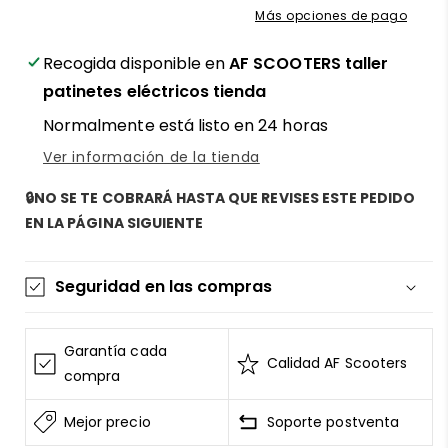
Más opciones de pago
patinete
patinete
eléctrico
eléctrico
Recogida disponible en
AF SCOOTERS taller
Xiaomi
Xiaomi
MI4
MI4
patinetes eléctricos tienda
Lite
Lite
Normalmente está listo en 24 horas
2
2
Generación
Generación
Ver información de la tienda
-
-
¡Protección
¡Protección
🔒NO SE TE COBRARÁ HASTA QUE REVISES ESTE PEDIDO
visible,
visible,
EN LA PÁGINA SIGUIENTE
seguridad
seguridad
garantizada!
garantizada!
Seguridad en las compras
La información de las tarjetas se mantiene
segura y sin riesgos
Garantía cada
Calidad AF Scooters
AF SCOOTERS
sigue el Estándar de Seguridad de
compra
Datos para la Industria de Tarjeta de Pago
Mejor precio
Soporte postventa
Todos los datos están cifrados