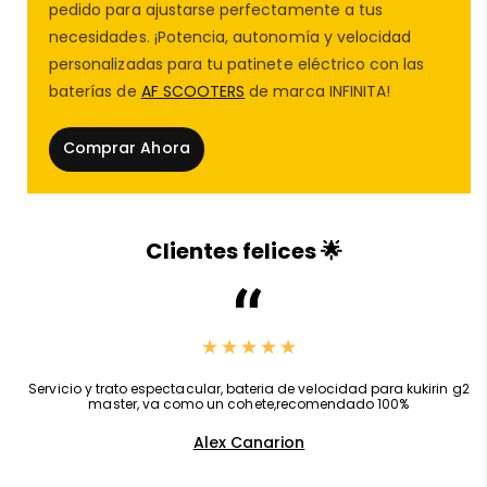
piezas de repuesto patinete eléctrico
más
pedido para ajustarse perfectamente a tus
demandadas por usuarios que buscan una solución
necesidades. ¡Potencia, autonomía y velocidad
práctica, económica y efectiva 🔧📌.
personalizadas para tu patinete eléctrico con las
baterías de
AF SCOOTERS
de marca INFINITA!
En
AF SCOOTERS
, tu referencia como
tienda del
patinete eléctrico
, ofrecemos un catálogo
Comprar Ahora
completo con todo lo que necesitas para reparar,
mejorar o personalizar tu patinete. Junto a este
reflector lateral encontrarás:
Clientes felices 🌟
Ruedas patinete
reforzadas para mayor
seguridad 🛞
Batería para patinete eléctrico
de larga
,
Servicio y trato espectacular, bateria de velocidad para kukirin g2
duración 🔋
master, va como un cohete,recomendado 100%
Alex Canarion
Accesorios patinete eléctrico
para protección,
estética y rendimiento 🛠️