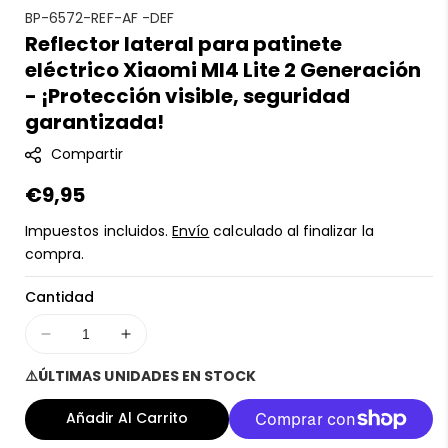
S
BP-6572-REF-AF -DEF
Reflector lateral para patinete
K
eléctrico Xiaomi MI4 Lite 2 Generación
U
:
- ¡Protección visible, seguridad
garantizada!
Compartir
Precio
€9,95
regular
Impuestos incluidos.
Envío
calculado al finalizar la
compra.
Cantidad
Disminuir
Aumentar
cantidad
cantidad
⚠️ÚLTIMAS UNIDADES EN STOCK
para
para
Reflector
Reflector
Añadir Al Carrito
lateral
lateral
para
para