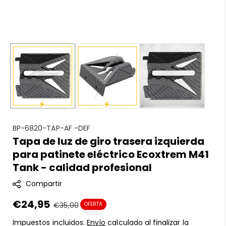
S
BP-6820-TAP-AF -DEF
Tapa de luz de giro trasera izquierda
K
para patinete eléctrico Ecoxtrem M41
U
:
Tank - calidad profesional
Compartir
Precio
€24,95
Precio
€35,00
OFERTA
en
regular
Impuestos incluidos.
Envío
calculado al finalizar la