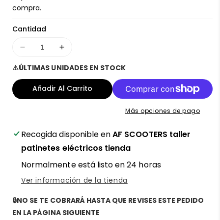
oferta
compra.
Cantidad
Disminuir
Aumentar
cantidad
cantidad
⚠️ÚLTIMAS UNIDADES EN STOCK
para
para
Tapa
Tapa
Añadir Al Carrito
de
de
luz
luz
Más opciones de pago
de
de
giro
giro
Recogida disponible en
AF SCOOTERS taller
trasera
trasera
izquierda
izquierda
patinetes eléctricos tienda
para
para
Normalmente está listo en 24 horas
patinete
patinete
eléctrico
eléctrico
Ver información de la tienda
Ecoxtrem
Ecoxtrem
M41
M41
🔒NO SE TE COBRARÁ HASTA QUE REVISES ESTE PEDIDO
Tank
Tank
EN LA PÁGINA SIGUIENTE
-
-