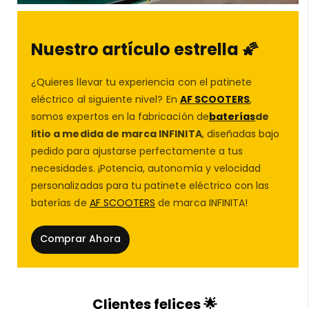
Nuestro artículo estrella 🌠
🚦 Seguridad y visibilidad en cada
¿Quieres llevar tu experiencia con el patinete
trayecto
eléctrico al siguiente nivel? En
AF SCOOTERS
,
somos expertos en la fabricación de
baterías
de
La luz de giro trasera izquierda es un elemento clave
litio a medida de marca INFINITA
, diseñadas bajo
para comunicar maniobras y cambios de dirección,
pedido para ajustarse perfectamente a tus
especialmente en conducción urbana o en entornos
necesidades. ¡Potencia, autonomía y velocidad
con tráfico. Una cubierta dañada, rota o perdida
personalizadas para tu patinete eléctrico con las
reduce la visibilidad del intermitente y puede afectar
baterías de
AF SCOOTERS
de marca INFINITA!
directamente a la seguridad del conductor.
Por eso, en
AF SCOOTERS
recomendamos sustituir
Comprar Ahora
inmediatamente este tipo de
piezas de repuesto
patinete eléctrico
cuando presentan grietas,
opacidad o falta de sujeción. Esta cubierta permite
restaurar el funcionamiento correcto del intermitente
Clientes felices 🌟