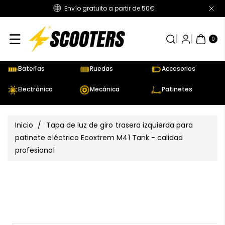
Envío gratuito a partir de 50€
Directamente
Al Contenido
0
AR
TÍC
0
UL
OS
Baterías
Ruedas
Accesorios
Electrónica
Mecánica
Patinetes
Inicio
/
Tapa de luz de giro trasera izquierda para
patinete eléctrico Ecoxtrem M41 Tank - calidad
profesional
Ir
Directamente
Ver
A La
todos
Información
los
Del Producto
detalles