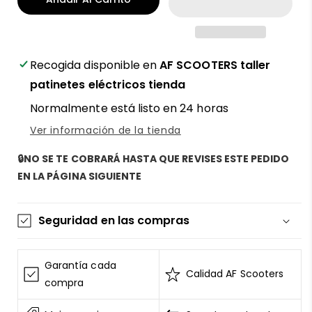
funda
funda
termoretráctil
termoretráctil
para
para
patinete
patinete
eléctrico
eléctrico
Recogida disponible en
AF SCOOTERS taller
280
280
patinetes eléctricos tienda
milímetros
milímetros
Normalmente está listo en 24 horas
1
1
metro
metro
Ver información de la tienda
azul
azul
-
-
🔒NO SE TE COBRARÁ HASTA QUE REVISES ESTE PEDIDO
Protección
Protección
EN LA PÁGINA SIGUIENTE
y
y
acabado
acabado
profesional
profesional
Seguridad en las compras
con
con
AF
AF
La información de las tarjetas se mantiene
SCOOTERS
SCOOTERS
segura y sin riesgos
Garantía cada
Calidad AF Scooters
AF SCOOTERS
sigue el Estándar de Seguridad de
compra
Datos para la Industria de Tarjeta de Pago