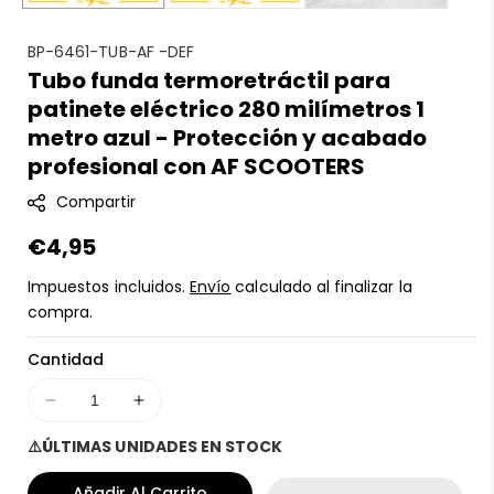
S
BP-6461-TUB-AF -DEF
Tubo funda termoretráctil para
K
patinete eléctrico 280 milímetros 1
U
:
metro azul - Protección y acabado
profesional con AF SCOOTERS
Compartir
Precio
€4,95
regular
Impuestos incluidos.
Envío
calculado al finalizar la
compra.
Cantidad
Disminuir
Aumentar
cantidad
cantidad
⚠️ÚLTIMAS UNIDADES EN STOCK
para
para
Tubo
Tubo
Añadir Al Carrito