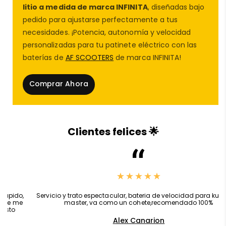
En
AF SCOOTERS
, sabemos que la protección del
litio a medida de marca INFINITA
, diseñadas bajo
sistema eléctrico es fundamental para el buen
pedido para ajustarse perfectamente a tus
funcionamiento de cualquier
patinete eléctrico
. Este
necesidades. ¡Potencia, autonomía y velocidad
repuesto patinete eléctrico
evita la entrada de
personalizadas para tu patinete eléctrico con las
polvo, humedad y posibles daños mecánicos,
baterías de
AF SCOOTERS
de marca INFINITA!
prolongando la vida útil de los componentes más
sensibles. Por ello, recomendamos su uso tanto para
Comprar Ahora
reparación de patinetes
profesionales en
taller
de patinete eléctrico
como para
mantenimientos
domésticos
de usuarios con experiencia.
Clientes felices 🌟
⚙️
Características técnicas del
Termoretráctil Azul 280 mm – 1M:
,
Servicio y trato espectacular, bateria de velocidad para kukirin g2
master, va como un cohete,recomendado 100%
Alex Canarion
Ancho:
280 milímetros