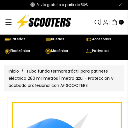
Envío gratuito a partir de 50€
Directamente
Al Contenido
0
AR
TÍC
0
UL
OS
Baterías
Ruedas
Accesorios
Electrónica
Mecánica
Patinetes
Inicio
/
Tubo funda termoretráctil para patinete
eléctrico 280 milímetros 1 metro azul - Protección y
acabado profesional con AF SCOOTERS
Ir
Directamente
Ver
A La
todos
Información
los
Del Producto
detalles