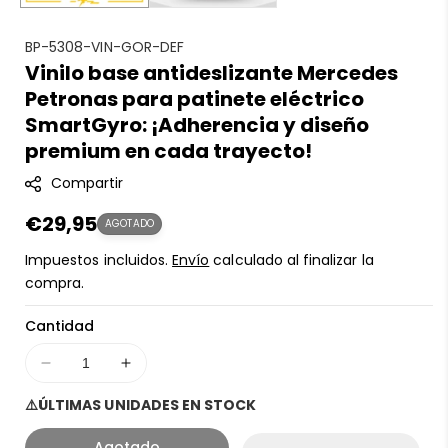
S
BP-5308-VIN-GOR-DEF
Vinilo base antideslizante Mercedes
K
Petronas para patinete eléctrico
U
:
SmartGyro: ¡Adherencia y diseño
premium en cada trayecto!
Compartir
Precio
€29,95
AGOTADO
regular
Impuestos incluidos.
Envío
calculado al finalizar la
compra.
Cantidad
Disminuir
Aumentar
cantidad
cantidad
⚠️ÚLTIMAS UNIDADES EN STOCK
para
para
Vinilo
Vinilo
Agotado