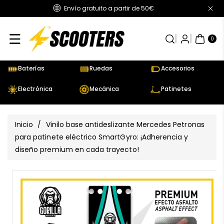
Envío gratuito a partir de 50€
Directamente
Al Contenido
0
AR
TÍC
0
UL
OS
Baterías
Ruedas
Accesorios
Electrónica
Mecánica
Patinetes
Inicio
/
Vinilo base antideslizante Mercedes Petronas
para patinete eléctrico SmartGyro: ¡Adherencia y
diseño premium en cada trayecto!
Ir
Directamente
Ver
A La
todos
Información
los
Del Producto
detalles