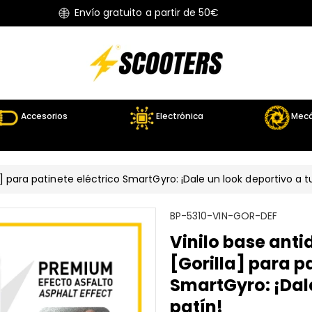
Envío gratuito a partir de 50€
Accesorios
Electrónica
Mecá
la] para patinete eléctrico SmartGyro: ¡Dale un look deportivo a t
S
BP-5310-VIN-GOR-DEF
K
Vinilo base anti
U
[Gorilla] para p
:
SmartGyro: ¡Dale
patín!