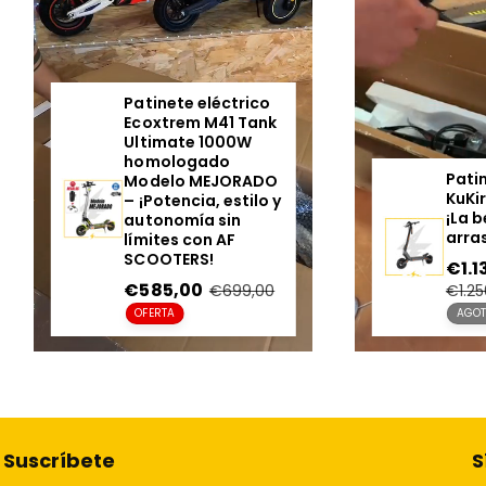
Patinete eléctrico
Ecoxtrem M41 Tank
ría externa de
Ultimate 1000W
onomía para
homologado
nete eléctrico
Modelo MEJORADO
rin G4 60V –
– ¡Potencia, estilo y
ta 80 km más
autonomía sin
AF SCOOTERS!
límites con AF
SCOOTERS!
cio
de €219,95
Precio
regular
Precio
€585,00
Precio
0,00
€699,00
rta
en
regular
RTA
OFERTA
oferta
Suscríbete
S