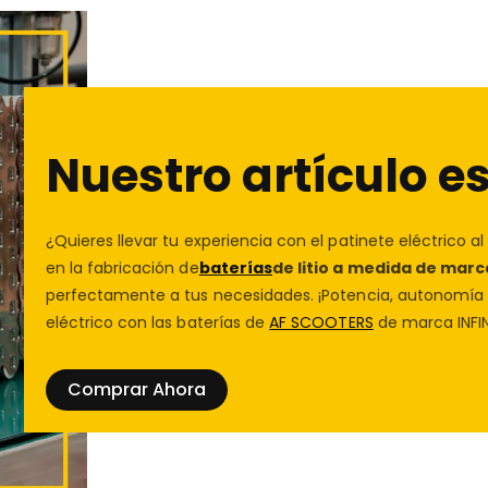
Añade
el vinilo completo
vulnerabilidades y protege
privacidad
para más detalle
Compatibilidad con
Protección de las compra
Este
vinilo Gorilla Red Bull
Compra con confianza en
SmartGyro Crossover
Nuestro artículo es
te protegeremos. Conóce
Rockway
,
SmartGyro Roc
Speedway
,
SmartGyro S
¿Quieres llevar tu experiencia con el patinete eléctrico al
Si quieres
darle a tu patin
en la fabricación de
baterías
de litio a medida de marc
carretera
, este vinilo es id
perfectamente a tus necesidades. ¡Potencia, autonomía y
Características Excl
eléctrico con las baterías de
AF SCOOTERS
de marca INFIN
✨
Efecto asfalto antides
Comprar Ahora
conducción segura.
✨
Laminado ultra resist
soportar el uso intensivo.
✨
Grosor de 500 micras
–