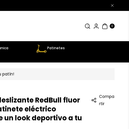
0
AR
TÍC
0
UL
OS
nica
Patinetes
u patín!
Compa
deslizante RedBull fluor
rtir
atinete eléctrico
 un look deportivo a tu