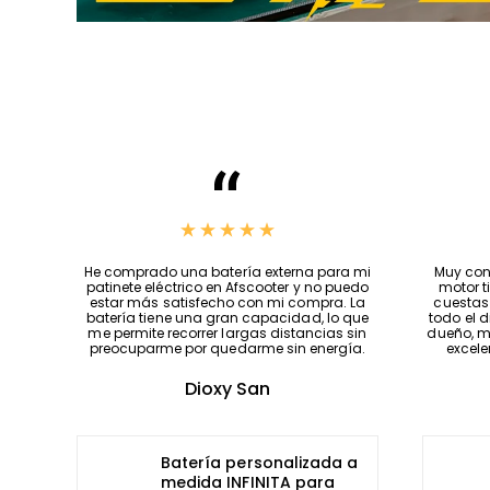
Precios increíbles, se ajustan a tus
He compr
necesidades y la atención que brindan es
patinete
lo mejor, me siento muy satisfecho con esta
estar m
tienda, si fuera posible os daría 100 estrellas,
batería 
Jeff una excelente persona😎👌…
me permi
preocup
Cesar Alberto Ángulo Balcazar
Patinete eléctrico
Ecoxtrem M41 Tank
Ultimate 1000W