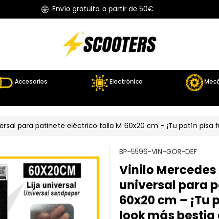
Envío gratuito a partir de 50€
Accesorios
Electrónica
Mecá
ersal para patinete eléctrico talla M 60x20 cm – ¡Tu patín pisa
S
BP-5596-VIN-GOR-DEF
K
Vinilo Mercedes
U
universal para p
:
60x20 cm – ¡Tu p
look más bestia