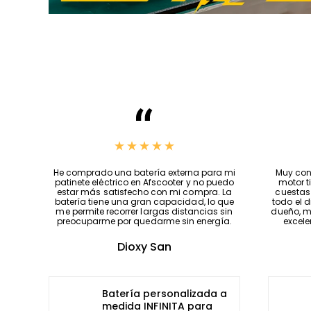
Precios increíbles, se ajustan a tus
He compr
necesidades y la atención que brindan es
patinete
lo mejor, me siento muy satisfecho con esta
estar m
tienda, si fuera posible os daría 100 estrellas,
batería 
Jeff una excelente persona😎👌…
me permi
preocup
Cesar Alberto Ángulo Balcazar
Patinete eléctrico
Ecoxtrem M41 Tank
Ultimate 1000W