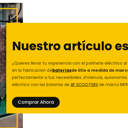
vulnerabilidades y protege
seguridad y el control sob
privacidad
para más detalle
tienda líder en
accesorios p
sabemos que cada detalle c
Protección de las compra
universal con acabado tipo
personalidad.
Compra con confianza en
Nuestro artículo es
te protegeremos. Conóce
¿Quieres llevar tu experiencia con el patinete eléctrico al
en la fabricación de
baterías
de litio a medida de marc
perfectamente a tus necesidades. ¡Potencia, autonomía y
eléctrico con las baterías de
AF SCOOTERS
de marca INFIN
Comprar Ahora