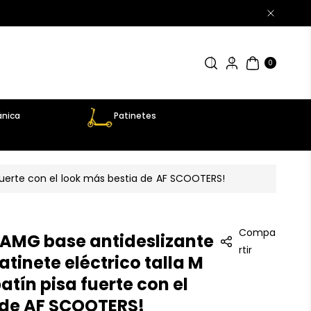
0
AR
TÍC
0
UL
OS
nica
Patinetes
 fuerte con el look más bestia de AF SCOOTERS!
Compa
 AMG base antideslizante
rtir
atinete eléctrico talla M
atín pisa fuerte con el
 de AF SCOOTERS!