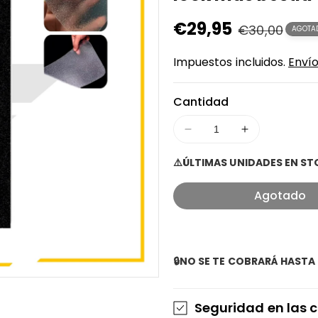
Precio
€29,95
Precio
€30,00
AGOTA
en
regular
Impuestos incluidos.
Enví
oferta
Cantidad
Disminuir
Aumentar
cantidad
cantidad
⚠️ÚLTIMAS UNIDADES EN S
para
para
Vinilo
Vinilo
Agotado
Mercedes
Mercedes
AMG
AMG
base
base
antideslizante
antideslizant
universal
universal
🔒NO SE TE COBRARÁ HASTA 
para
para
patinete
patinete
eléctrico
eléctrico
Seguridad en las
talla
talla