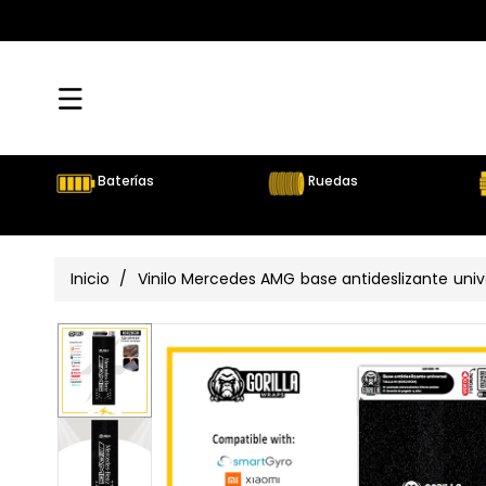
Directamente
Al Contenido
Baterías
Ruedas
Inicio
/
Vinilo Mercedes AMG base antideslizante univ
Ir
Directamente
Ver
A La
Información
todos
Del Producto
los
detalles