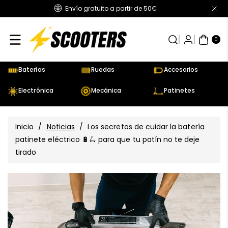
Envío gratuito a partir de 50€
Directamente
Al Contenido
0
AR
TÍC
0
UL
OS
Baterías
Ruedas
Accesorios
Electrónica
Mecánica
Patinetes
Inicio
/
Noticias
/
Los secretos de cuidar la batería
patinete eléctrico 🔋🛴 para que tu patín no te deje
tirado