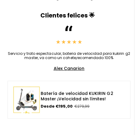
Clientes felices 🌟
,
Servicio y trato espectacular, bateria de velocidad para kukirin g2
master, va como un cohete,recomendado 100%
Alex Canarion
Batería de velocidad KUKIRIN G2
Master ¡Velocidad sin límites!
P
Desde €195,00
P
€279,99
r
r
e
e
c
c
i
i
o
o