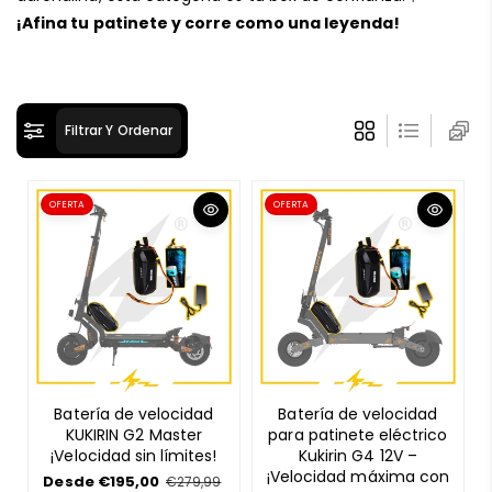
ó
¡Afina tu patinete y corre como una leyenda!
n
:
Filtrar Y Ordenar
OFERTA
OFERTA
Batería de velocidad
Batería de velocidad
KUKIRIN G2 Master
para patinete eléctrico
¡Velocidad sin límites!
Kukirin G4 12V –
¡Velocidad máxima con
P
Desde €195,00
P
€279,99