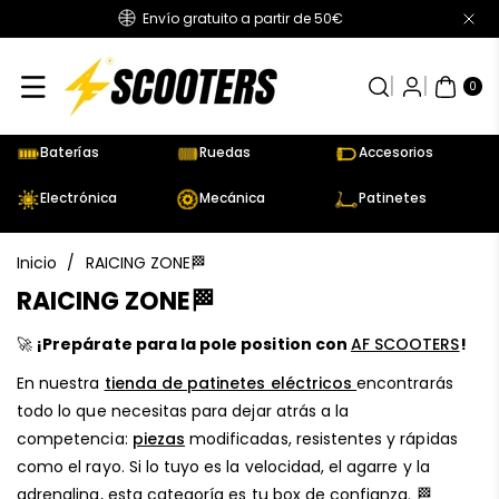
Envío gratuito a partir de 50€
Directamente
Al Contenido
0
AR
TÍC
0
UL
OS
Baterías
Ruedas
Accesorios
Electrónica
Mecánica
Patinetes
Inicio
/
RAICING ZONE🏁
C
RAICING ZONE🏁
o
🚀
¡Prepárate para la pole position con
AF SCOOTERS
!
l
En nuestra
tienda de patinetes eléctricos
encontrarás
e
todo lo que necesitas para dejar atrás a la
c
competencia:
piezas
modificadas, resistentes y rápidas
c
como el rayo. Si lo tuyo es la velocidad, el agarre y la
i
adrenalina, esta categoría es tu box de confianza. 🏁