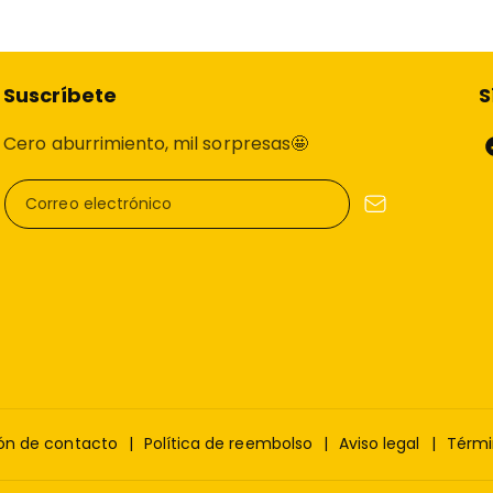
🔧
¿Por qué elegir tu sus
Suscríbete
S
En
AF SCOOTERS
, sabemos
Cero aburrimiento, mil sorpresas🤩
en condiciones óptimas, e
repuestos patinete
y siste
Correo electrónico
componentes probados que 
✔️ Stock real y envío inme
✔️ Instalación disponible e
✔️ Asesoramiento técnico p
✔️ Compatibilidad garantiz
✔️ La mejor relación calida
ón de contacto
Política de reembolso
Aviso legal
Térmi