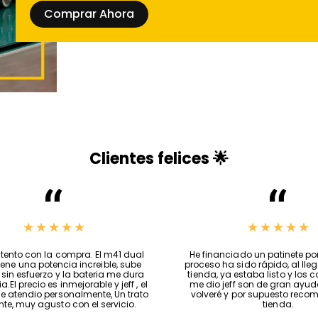
Comprar Ahora
Clientes felices 🌟
ado una batería externa para mi
Muy contento con la compra. 
 eléctrico en Afscooter y no puedo
motor tiene una potencia incr
ás satisfecho con mi compra. La
cuestas sin esfuerzo y la bat
tiene una gran capacidad, lo que
todo el dia.El precio es inmejorab
te recorrer largas distancias sin
dueño, me atendio personalmen
arme por quedarme sin energía.
excelente, muy agusto con el