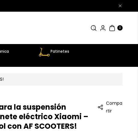
0
AR
TÍC
0
UL
OS
nica
Patinetes
S!
Compa
ra la suspensión
rtir
nete eléctrico Xiaomi –
rol con AF SCOOTERS!