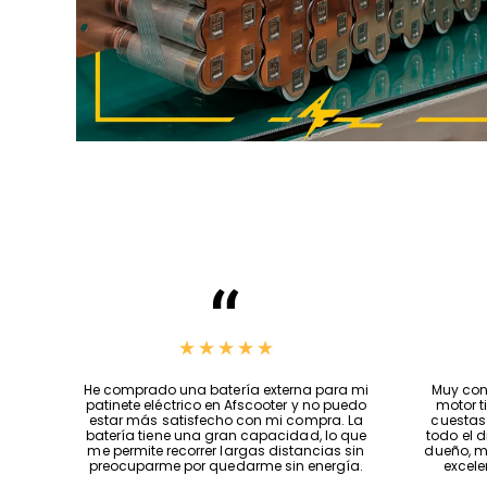
Precios increíbles, se ajustan a tus
He compr
necesidades y la atención que brindan es
patinete
lo mejor, me siento muy satisfecho con esta
estar m
tienda, si fuera posible os daría 100 estrellas,
batería 
Jeff una excelente persona😎👌…
me permi
preocup