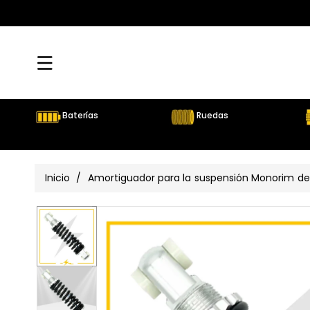
Directamente
Al Contenido
Baterías
Ruedas
Inicio
/
Amortiguador para la suspensión Monorim de 
Ir
Directamente
Ver
A La
Información
todos
Del Producto
los
detalles