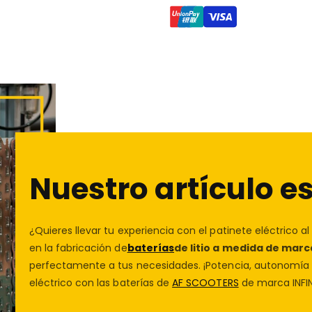
Privacidad segura
¿Notas que tu patinete eléc
amortiguador de la
suspen
En
AF SCOOTERS
, tu tiend
respuesta perfecta para q
priorizamos tu seguridad. 
segura. En
AF SCOOTERS
, 
vulnerabilidades y protege
traemos esta solución de alt
privacidad
para más detalle
mayor peso.
Protección de las compra
Compra con confianza en
Nuestro artículo es
te protegeremos. Conóce
¿Quieres llevar tu experiencia con el patinete eléctrico al
en la fabricación de
baterías
de litio a medida de marc
perfectamente a tus necesidades. ¡Potencia, autonomía y
eléctrico con las baterías de
AF SCOOTERS
de marca INFIN