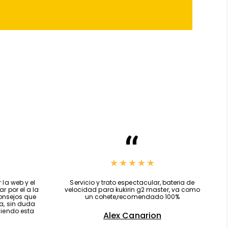
El m41 dual
He financiado un patinete por la web y el
eible, sube
proceso ha sido rápido, al llegar por el a la
eria me dura
tienda, ya estaba listo y los consejos que
le y jeff , el
me dio jeff son de gran ayuda, sin duda
te, Un trato
volveré y por supuesto recomiendo esta
 servicio.
tienda.