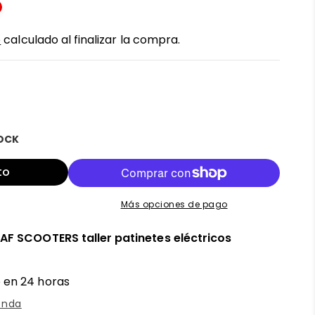
o
calculado al finalizar la compra.
TOCK
r
to
Más opciones de pago
n
AF SCOOTERS taller patinetes eléctricos
 en 24 horas
enda