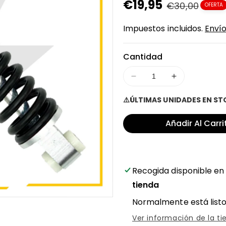
Precio
€19,95
Precio
€30,00
OFERTA
en
regular
Impuestos incluidos.
Enví
oferta
Cantidad
Disminuir
Aumentar
cantidad
cantidad
⚠️ÚLTIMAS UNIDADES EN S
para
para
Amortiguador
Amortiguado
Añadir Al Carri
para
para
la
la
suspensión
suspensión
Monorim
Monorim
de
de
Recogida disponible e
patinete
patinete
tienda
eléctrico
eléctrico
Xiaomi
Xiaomi
Normalmente está listo
–
–
Ver información de la ti
¡Firmeza
¡Firmeza