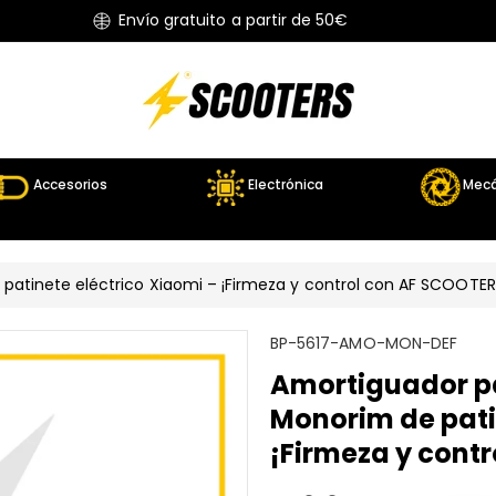
Envío gratuito a partir de 50€
Accesorios
Electrónica
Mecá
patinete eléctrico Xiaomi – ¡Firmeza y control con AF SCOOTER
S
BP-5617-AMO-MON-DEF
K
Amortiguador pa
U
Monorim de pati
:
¡Firmeza y cont