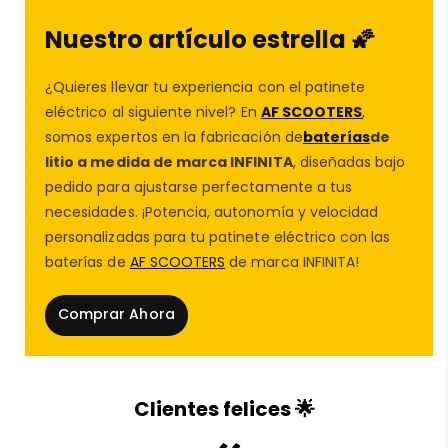
presión y mucho más fiable que las opciones
Nuestro artículo estrella 🌠
estándar. Su
válvula gorda recta
facilita el inflado
incluso en estructuras compactas o cubiertas
¿Quieres llevar tu experiencia con el patinete
cerradas, garantizando un acceso cómodo sin
eléctrico al siguiente nivel? En
AF SCOOTERS
,
herramientas especiales.
somos expertos en la fabricación de
baterías
de
Es perfecta tanto para mantenimiento como para
litio a medida de marca INFINITA
, diseñadas bajo
modificación patinete eléctrico, especialmente en
pedido para ajustarse perfectamente a tus
modelos exigentes o de uso diario. Ideal para quienes
necesidades. ¡Potencia, autonomía y velocidad
buscan mejorar la resistencia general de sus
ruedas
personalizadas para tu patinete eléctrico con las
patinete
, prolongar la vida útil de la cubierta y
baterías de
AF SCOOTERS
de marca INFINITA!
mantener una conducción suave y sin sobresaltos.
Comprar Ahora
Clientes felices 🌟
🛠️
Características destacadas de la cámara
10x2 /
2,125 con válvula recta
–
AF SCOOTERS