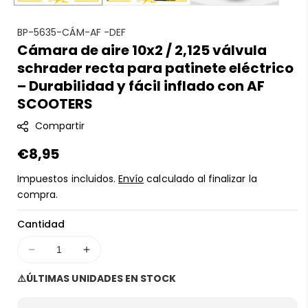
S
BP-5635-CÁM-AF -DEF
Cámara de aire 10x2 / 2,125 válvula
K
schrader recta para patinete eléctrico
U
:
– Durabilidad y fácil inflado con AF
SCOOTERS
Compartir
Precio
€8,95
regular
Impuestos incluidos.
Envío
calculado al finalizar la
compra.
Cantidad
Disminuir
Aumentar
cantidad
cantidad
⚠️ÚLTIMAS UNIDADES EN STOCK
para
para
Cámara
Cámara