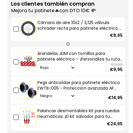
de
de
Los clientes también compran
aire
aire
Mejora tu patinete🔥con DTO 10€ 💸
10x2
10x2
/
/
Cámara de aire 10x2 / 2,125 válvula
2,125
2,125
schrader recta para patinete eléctrico –
válvula
válvula
Durabilidad y fácil inflado con AF
€8,95
SCOOTERS
schrader
schrader
recta
recta
para
para
Arandelas JDM con tornillos para
patinete
patinete
patinete eléctrico – ¡Personaliza tu ruta
eléctrico
eléctrico
con estilo racing!
€12,50
€9,95
–
–
Durabilidad
Durabilidad
Pegs anticaídas para patinete eléctrico
y
y
EWTB-005 - Protección avanzada AF
fácil
fácil
SCOOTERS
inflado
inflado
€14,95
con
con
AF
AF
Palancas desmontables kit para ruedas
SCOOTERS
SCOOTERS
neumáticas: ¡El kit salvador para tu
patinete eléctrico!
€24,95