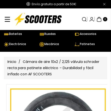
Envío gratuito a partir de 50€
Directamente
Al Contenido
0
AR
TÍC
0
UL
OS
Baterías
Ruedas
Accesorios
Electrónica
Mecánica
Patinetes
Inicio
/
Cámara de aire 10x2 / 2,125 válvula schrader
recta para patinete eléctrico – Durabilidad y fácil
inflado con AF SCOOTERS
Ir
Directamente
Ver
A La
todos
Información
los
Del Producto
detalles