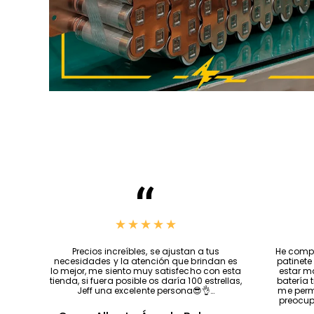
Precios increíbles, se ajustan a tus
He compr
necesidades y la atención que brindan es
patinete
lo mejor, me siento muy satisfecho con esta
estar m
tienda, si fuera posible os daría 100 estrellas,
batería 
Jeff una excelente persona😎👌…
me permi
preocup