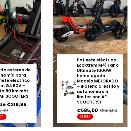
t
r
patinete eléctrico
segun
a
antes de usarlo.
Gracias a nuestro stock rea
catálogo técnico,
AF SCOO
quienes buscan
recambios
y
accesorios patinete el
Patinete eléctrico
Ecoxtrem M41 Tank
ría externa de
Ultimate 1000W
onomía para
homologado
nete eléctrico
Modelo MEJORADO
rin G4 60V –
– ¡Potencia, estilo y
📦 Especific
ta 80 km más
autonomía sin
AF SCOOTERS!
límites con AF
SCOOTERS!
cio
de €219,95
Precio
regular
Precio
€585,00
Precio
0,00
€699,00
rta
en
regular
RTA
OFERTA
Peso:
1,0 kg
oferta