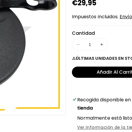
Precio
€29,95
regular
Impuestos incluidos.
Enví
Cantidad
Disminuir
Aumentar
cantidad
cantidad
⚠️ÚLTIMAS UNIDADES EN S
para
para
Freno
Freno
Añadir Al Carri
de
de
tambor
tambor
para
para
patinete
patinete
eléctrico
eléctrico
Recogida disponible e
Xiaomi
Xiaomi
tienda
MI4
MI4
Lite
Lite
Normalmente está listo
2
2
Ver información de la ti
Generación
Generación