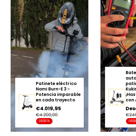
t
r
a
Bate
aut
Patinete eléctrico
pati
Nami Burn-E 3 -
Kuki
Potencia imparable
¡Has
en cada trayecto
con 
Precio
€4.019,95
Precio
Pre
Des
en
regular
en
€4.200,00
€24
oferta
ofe
OFERTA
OFE