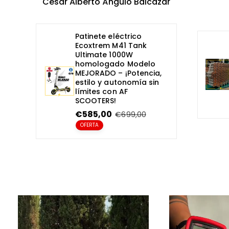
Cesar Alberto Ángulo Balcazar
Patinete eléctrico
Ecoxtrem M41 Tank
Ultimate 1000W
homologado Modelo
MEJORADO – ¡Potencia,
estilo y autonomía sin
límites con AF
SCOOTERS!
P
€585,00
P
€699,00
r
r
OFERTA
e
e
c
c
i
i
o
o
e
r
n
e
o
g
f
u
e
l
r
a