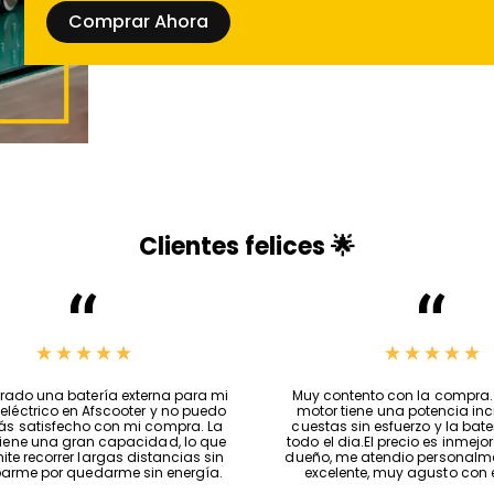
Con un peso de
1,0 kg
, est
Comprar Ahora
patinete, aumentando la se
maniobras de emergencia.
para soportar largos perio
manteniendo la eficacia de
Nuestro catálogo incluye t
mantener tu
patinete elé
Clientes felices 🌟
ruedas patinete
refor
batería para patinete 
accesorios patinete e
ado una batería externa para mi
Muy contento con la compra. 
 eléctrico en Afscooter y no puedo
motor tiene una potencia incr
ás satisfecho con mi compra. La
cuestas sin esfuerzo y la bat
tiene una gran capacidad, lo que
todo el dia.El precio es inmejorab
repuestos patinete el
te recorrer largas distancias sin
dueño, me atendio personalmen
arme por quedarme sin energía.
excelente, muy agusto con el