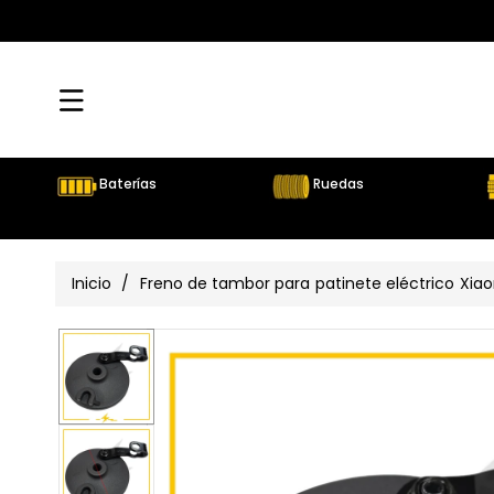
Directamente
Al Contenido
Baterías
Ruedas
Inicio
/
Freno de tambor para patinete eléctrico Xia
Ir
Directamente
Ver
A La
Información
todos
Del Producto
los
detalles