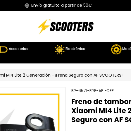
Envío gratuito a partir de 50€
Accesorios
Electrónica
Mecá
omi MI4 Lite 2 Generación - ¡Frena Seguro con AF SCOOTERS!
S
BP-6571-FRE-AF -DEF
K
Freno de tambor 
U
Xiaomi MI4 Lite 
:
Seguro con AF 