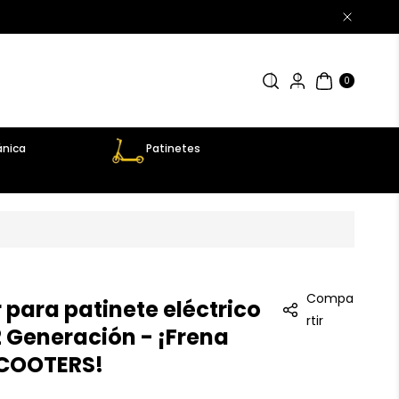
0
AR
TÍC
0
UL
OS
nica
Patinetes
Compa
para patinete eléctrico
rtir
2 Generación - ¡Frena
SCOOTERS!