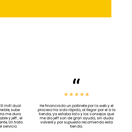
e freno aporta solidez y resistencia al conjunto del
guridad al frenar en pendientes, zonas mojadas o
 En
AF SCOOTERS
seleccionamos piezas diseñadas
dos de uso, evitando el desgaste prematuro y
 frenada durante miles de kilómetros.
odo lo necesario para complementar este repuesto y
ctrico
Xiaomi
en perfecto estado, como:
zadas
eléctrico
léctrico
de seguridad y confort
El m41 dual
He financiado un patinete por la web y el
eible, sube
proceso ha sido rápido, al llegar por el a la
eria me dura
tienda, ya estaba listo y los consejos que
le y jeff , el
me dio jeff son de gran ayuda, sin duda
éctrico
,
piezas de repuesto patinete eléctrico
te, Un trato
volveré y por supuesto recomiendo esta
 servicio.
tienda.