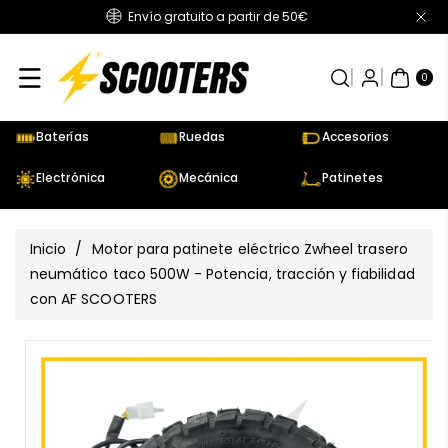
Envío gratuito a partir de 50€
Directamente
Al Contenido
0
AR
TÍC
0
UL
OS
Baterías
Ruedas
Accesorios
Electrónica
Mecánica
Patinetes
Inicio
/
Motor para patinete eléctrico Zwheel trasero
neumático taco 500W - Potencia, tracción y fiabilidad
con AF SCOOTERS
Ir
Directamente
Ver
A La
todos
Información
los
Del Producto
detalles