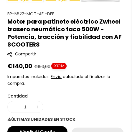
S
BP-5822-MOT-AF -DEF
Motor para patinete eléctrico Zwheel
K
trasero neumático taco 500W -
U
:
Potencia, tracción y fiabilidad con AF
SCOOTERS
Compartir
Precio
€140,00
Precio
€150,00
OFERTA
en
regular
Impuestos incluidos.
Envío
calculado al finalizar la
oferta
compra.
Cantidad
Disminuir
Aumentar
cantidad
cantidad
⚠️ÚLTIMAS UNIDADES EN STOCK
para
para
Motor
Motor
Añadir Al Carrito