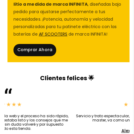
litio a medida de marca INFINITA
, diseñadas bajo
pedido para ajustarse perfectamente a tus
necesidades. ¡Potencia, autonomía y velocidad
personalizadas para tu patinete eléctrico con las
⚙️ Características técnicas – Motor para
baterías de
AF SCOOTERS
de marca INFINITA!
patinete eléctrico
Zwheel trasero con
neumático OFFROAD 500W
Comprar Ahora
🔌
Potencia del motor:
500W
🛞
Rueda
incluida:
10” tipo taco OFFROAD
🔩
Ubicación del motor:
rueda patinete
trasera
Clientes felices 🌟
⚠️
Compatibilidad:
ZRino DUO 2020
💡
Tipo de recambio:
Unidad completa motor +
neumático
offroad
🔧
Montaje recomendado:
taller del patinete
eléctrico
especializado
,
Servicio y trato espectacular, bateria de velocidad para kukirin g2
master, va como un cohete,recomendado 100%
Alex Canarion